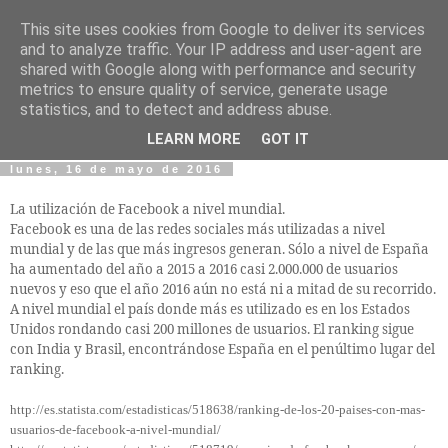
This site uses cookies from Google to deliver its services
IAGE :: UGR
and to analyze traffic. Your IP address and user-agent are
shared with Google along with performance and security
metrics to ensure quality of service, generate usage
:: Informática Aplicada a la Gestión Empresarial ::
statistics, and to detect and address abuse.
Universidad de Granada
LEARN MORE
GOT IT
lunes, 16 de mayo de 2016
La utilización de Facebook a nivel mundial.
Facebook es una de las redes sociales más utilizadas a nivel
mundial y de las que más ingresos generan. Sólo a nivel de España
ha aumentado del año a 2015 a 2016 casi 2.000.000 de usuarios
nuevos y eso que el año 2016 aún no está ni a mitad de su recorrido.
A nivel mundial el país donde más es utilizado es en los Estados
Unidos rondando casi 200 millones de usuarios. El ranking sigue
con India y Brasil, encontrándose España en el penúltimo lugar del
ranking.
http://es.statista.com/estadisticas/518638/ranking-de-los-20-paises-con-mas-
usuarios-de-facebook-a-nivel-mundial/